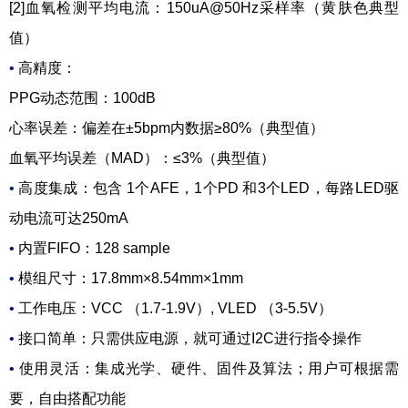
[2]血氧检测平均电流：150uA@50Hz采样率（黄肤色典型
值）
•
高精度：
PPG动态范围：100dB
心率误差：偏差在±5bpm内数据≥80%（典型值）
血氧平均误差（MAD）：≤3%（典型值）
•
高度集成：包含 1个AFE，1个PD 和3个LED，每路LED驱
动电流可达250mA
•
内置FIFO：128 sample
•
模组尺寸：17.8mm×8.54mm×1mm
•
工作电压：VCC （1.7-1.9V）, VLED （3-5.5V）
•
接口简单：只需供应电源，就可通过I2C进行指令操作
•
使用灵活：集成光学、硬件、固件及算法；用户可根据需
要，自由搭配功能